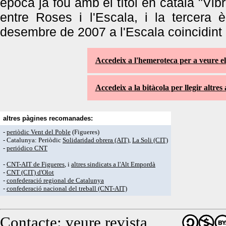
època ja fou amb el títol en català "Vi
entre Roses i l'Escala, i la tercera 
desembre de 2007 a l'Escala coincidin
Accedeix a l'hemeroteca per a veure e
Accedeix a la bitàcola per llegir altres 
altres pàgines recomanades:
-
periòdic Vent del Poble
(Figueres)
- Catalunya: Periòdic
Solidaridad obrera (AIT)
,
La Soli (CIT)
-
periódico CNT
-
CNT-AIT de Figueres
, i
altres sindicats a l'Alt Empordà
-
CNT (CIT) d'Olot
-
confederació regional de Catalunya
-
confederació nacional del treball (CNT-AIT)
Contacte: veure revista